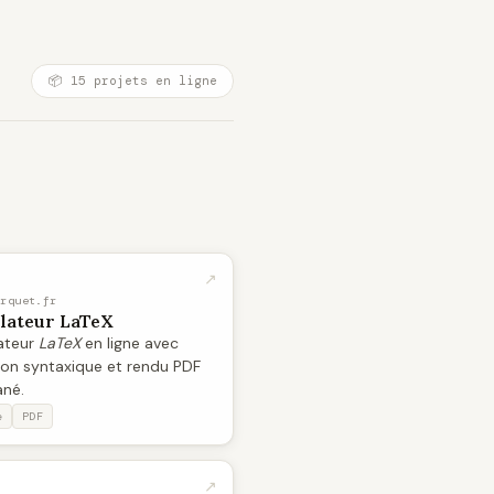
📦 15 projets en ligne
↗
erquet.fr
lateur LaTeX
ateur
LaTeX
en ligne avec
ion syntaxique et rendu PDF
ané.
e
PDF
↗