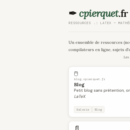
✒
cpierquet
.fr
RESSOURCES .: LATEX — MATHÉ
Un ensemble de ressources (
compilateurs en ligne, sujets 
Les 
🖱️
blog.cpierquet.fr
Blog
Petit blog sans prétention, o
LaTeX
.
Galerie
Blog
📄