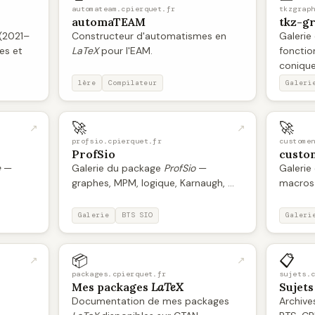
automateam.cpierquet.fr
tkzgrap
automaTEAM
tkz-g
(2021–
Constructeur d'automatismes en
Galerie
es et
LaTeX
pour l'EAM.
fonction
coniques
1ère
Compilateur
Galeri
🚀
🚀
↗
↗
profsio.cpierquet.fr
custome
ProfSio
custo
e
—
Galerie du package
ProfSio
—
Galerie
graphes, MPM, logique, Karnaugh, ...
macros 
Galerie
BTS SIO
Galeri
📦
📋
↗
↗
packages.cpierquet.fr
sujets.
Mes packages
LaTeX
Sujets
Documentation de mes packages
Archives