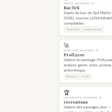
bactex.cpierquet.fr
Bac.TeX
Sujets de bac de Spé Maths 
2026), sources
LaTeX
éditabl
compilables.
Term/1ère
Compilateur
🚀
proflycee.cpierquet.fr
ProfLycee
Galerie du package
ProfLyce
analyse, géom, stats, probas,
arithmétique, ...
Galerie
Lycée
🏆
recreations.cpierquet.fr
recreations
Galerie des packages
jeux
—