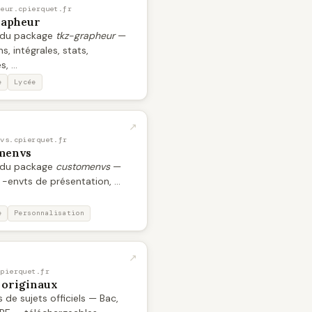
heur.cpierquet.fr
rapheur
 du package
tkz-grapheur
—
s, intégrales, stats,
, ...
e
Lycée
↗
nvs.cpierquet.fr
menvs
 du package
customenvs
—
-envts de présentation, ...
e
Personnalisation
↗
cpierquet.fr
 originaux
 de sujets officiels — Bac,