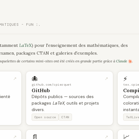
MATIQUES - FUN :.
notamment
LaTeX
) pour l'enseignement des mathématiques, des
d'examen, packages CTAN et galeries d'exemples.
squelettes de certains mini-sites ont été créés en grande partie grâce à
Claude
.
🐙
⚡
↗
↗
github.com/cpierquet
tex.cpi
GitHub
Compi
rienté
Dépôts publics — sources des
Compil
packages
LaTeX
, outils et projets
colorat
divers.
instant
Open source
CTAN
TeXLiv
📄
📈
↗
↗